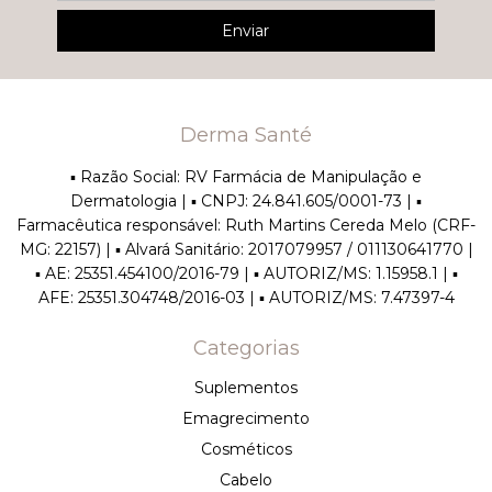
Derma Santé
▪︎ Razão Social: RV Farmácia de Manipulação e
Dermatologia | ▪︎ CNPJ: 24.841.605/0001-73 | ▪︎
Farmacêutica responsável: Ruth Martins Cereda Melo (CRF-
MG: 22157) | ▪︎ Alvará Sanitário: 2017079957 / 011130641770 |
▪︎ AE: 25351.454100/2016-79 | ▪︎ AUTORIZ/MS: 1.15958.1 | ▪︎
AFE: 25351.304748/2016-03 | ▪︎ AUTORIZ/MS: 7.47397-4
Categorias
Suplementos
Emagrecimento
Cosméticos
Cabelo