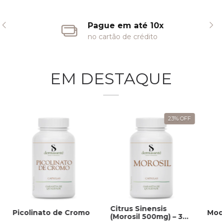
Pague em até 10x
no cartão de crédito
EM DESTAQUE
23
%
OFF
Citrus Sinensis
Picolinato de Cromo
Mod
(Morosil 500mg) – 30