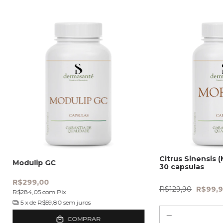
Citrus Sinensis 
Modulip GC
30 capsulas
R$299,00
R$129,90
R$99,
R$284,05
com
Pix
5
x de
R$59,80
sem juros
COMPRAR