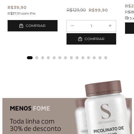
capsulas
R$2
R$39,90
R$129,90
R$99,90
R$2
R$37,91
com
Pix
5
COMPRAR
COMPRAR