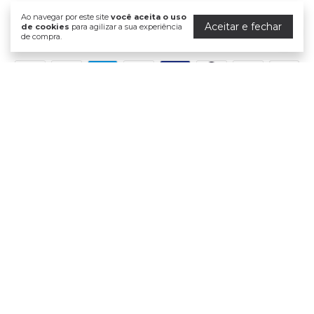
Ao navegar por este site
você aceita o uso
Aceitar e fechar
de cookies
para agilizar a sua experiência
de compra.
Formas de pagamento
Meios de envio
Segurança
Dermasanté