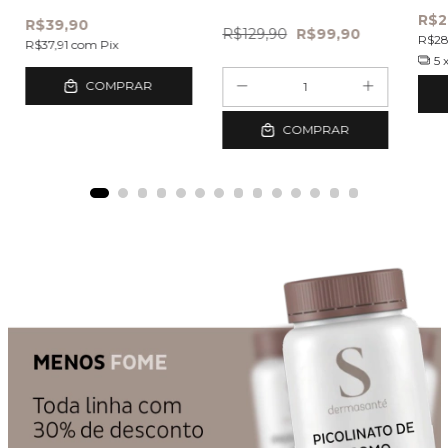
capsulas
R$2
R$39,90
R$129,90
R$99,90
R$2
R$37,91
com
Pix
5
COMPRAR
COMPRAR