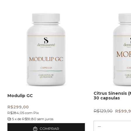
Citrus Sinensis 
Modulip GC
30 capsulas
R$299,00
R$129,90
R$99,
R$284,05
com
Pix
5
x de
R$59,80
sem juros
COMPRAR