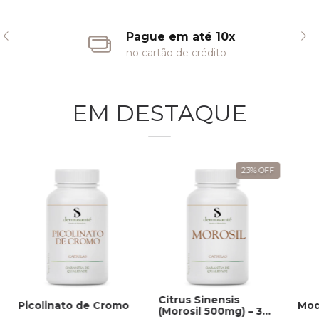
Pague em até 10x
no cartão de crédito
EM DESTAQUE
23
%
OFF
Citrus Sinensis
Picolinato de Cromo
Mod
(Morosil 500mg) – 30