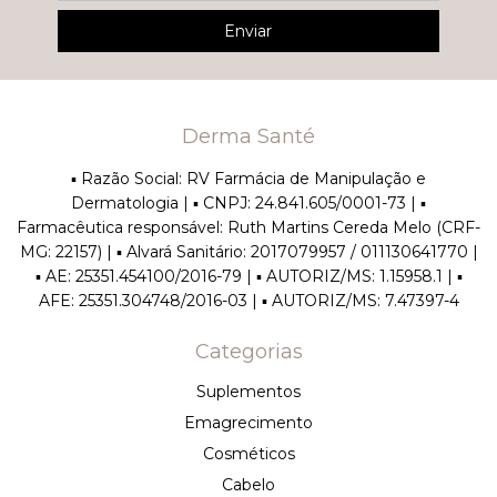
Derma Santé
▪︎ Razão Social: RV Farmácia de Manipulação e
Dermatologia | ▪︎ CNPJ: 24.841.605/0001-73 | ▪︎
Farmacêutica responsável: Ruth Martins Cereda Melo (CRF-
MG: 22157) | ▪︎ Alvará Sanitário: 2017079957 / 011130641770 |
▪︎ AE: 25351.454100/2016-79 | ▪︎ AUTORIZ/MS: 1.15958.1 | ▪︎
AFE: 25351.304748/2016-03 | ▪︎ AUTORIZ/MS: 7.47397-4
Categorias
Suplementos
Emagrecimento
Cosméticos
Cabelo