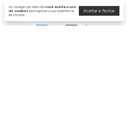
Ao navegar por este site
você aceita o uso
Aceitar e fechar
de cookies
para agilizar a sua experiência
de compra.
Formas de pagamento
Meios de envio
Segurança
Dermasanté