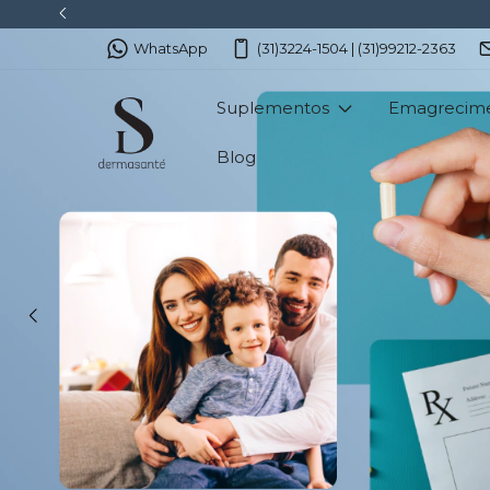
WhatsApp
(31)3224-1504 | (31)99212-2363
Suplementos
Emagrecim
Blog