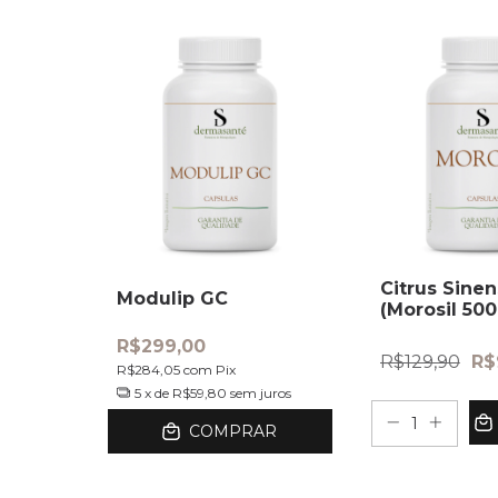
Citrus Sinen
Modulip GC
(Morosil 50
capsulas
R$299,00
R$129,90
R$
R$284,05
com
Pix
5
x de
R$59,80
sem juros
COMPRAR