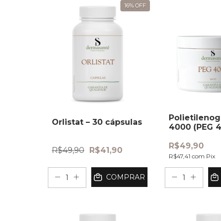
16
%
OFF
Polietilenog
Orlistat – 30 cápsulas
4000 (PEG 4
Pote 250g
R$49,90
R$49,90
R$41,90
R$47,41
com
Pix
COMPRAR