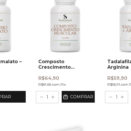
malato –
Composto
Tadalafi
Crescimento
Arginina
Muscular – sachês
R$64,90
R$59,90
R$61,66
com
Pix
R$56,91
com
PRAR
COMPRAR