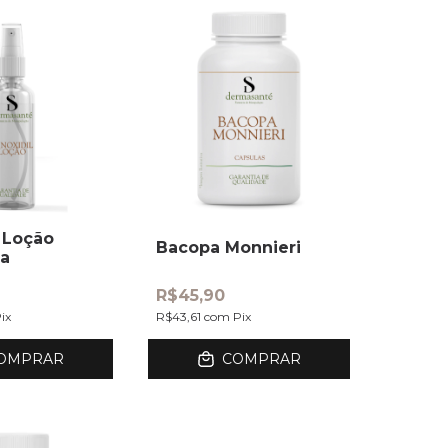
l Loção
Bacopa Monnieri
da
R$45,90
ix
R$43,61
com
Pix
OMPRAR
COMPRAR