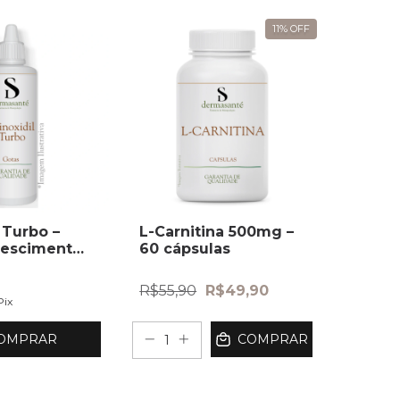
11
%
OFF
 Turbo –
L-Carnitina 500mg –
rescimento
60 cápsulas
R$55,90
R$49,90
Pix
OMPRAR
COMPRAR