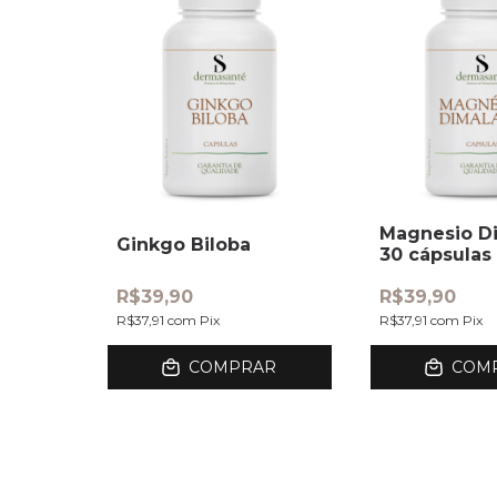
Magnesio Di
Ginkgo Biloba
30 cápsulas
R$39,90
R$39,90
R$37,91
com
Pix
R$37,91
com
Pix
COMPRAR
COM