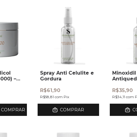
licol
Spray Anti Celulite e
Minoxidi
000) –
Gordura
Antique
R$61,90
R$35,90
R$58,81
com
Pix
R$34,11
com
P
COMPRAR
COMPRAR
C