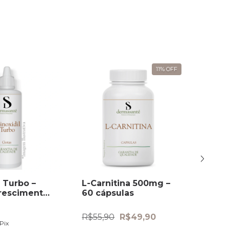
Minoxidil Loção
Bacopa Monnieri
Antiqueda
R$35,90
R$45,90
R$34,11
com
Pix
R$43,61
com
Pix