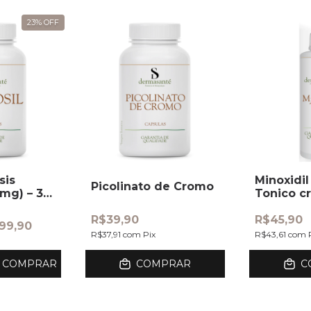
23
%
OFF
sis
Minoxidil
Picolinato de Cromo
0mg) – 30
Tonico c
Capilar
R$39,90
R$45,90
99,90
R$37,91
com
Pix
R$43,61
com
COMPRAR
COMPRAR
C