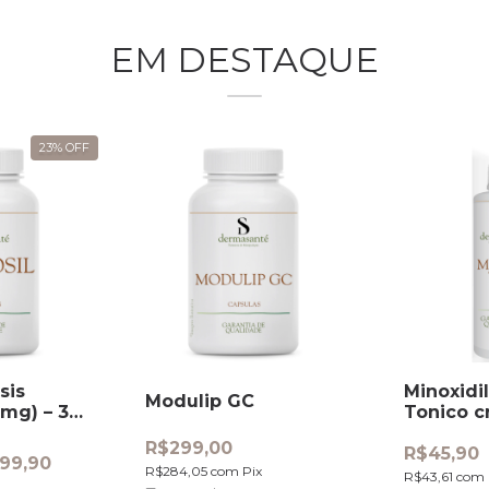
EM DESTAQUE
olietilenoglicol
Spray Anti Celulite e
000 (PEG 4000) –
Gordura
ote 250g
$49,90
R$61,90
47,41
com
Pix
R$58,81
com
Pix