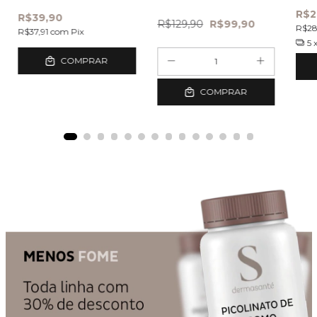
capsulas
R$2
R$39,90
R$129,90
R$99,90
R$2
R$37,91
com
Pix
5
COMPRAR
COMPRAR