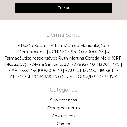
Derma Santé
▪︎ Razão Social: RV Farmácia de Manipulação e
Dermatologia | ▪︎ CNPJ: 24.841.605/0001-73 | ▪︎
Farmacêutica responsável: Ruth Martins Cereda Melo (CRF-
MG: 22157) | ▪︎ Alvará Sanitário: 2017079957 / 011130641770 |
▪︎ AE: 25351.454100/2016-79 | ▪︎ AUTORIZ/MS: 1.15958.1 | ▪︎
AFE: 25351.304748/2016-03 | ▪︎ AUTORIZ/MS: 7.47397-4
Categorias
Suplementos
Emagrecimento
Cosméticos
Cabelo