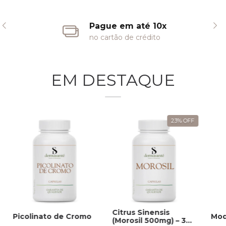
Pague em até 10x
no cartão de crédito
EM DESTAQUE
23
%
OFF
Citrus Sinensis
Picolinato de Cromo
Mod
(Morosil 500mg) – 30