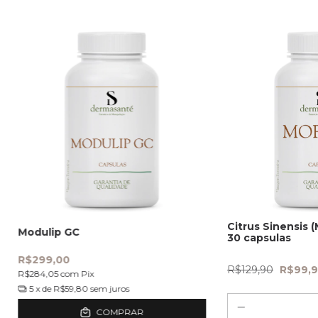
Citrus Sinensis 
Modulip GC
30 capsulas
R$299,00
R$129,90
R$99,
R$284,05
com
Pix
5
x de
R$59,80
sem juros
COMPRAR