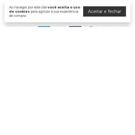
Ao navegar por este site
você aceita o uso
Aceitar e fechar
de cookies
para agilizar a sua experiência
de compra.
Formas de pagamento
Meios de envio
Segurança
Dermasanté