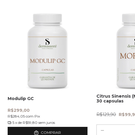
Citrus Sinensis 
Modulip GC
30 capsulas
R$299,00
R$129,90
R$99,
R$284,05
com
Pix
5
x de
R$59,80
sem juros
COMPRAR