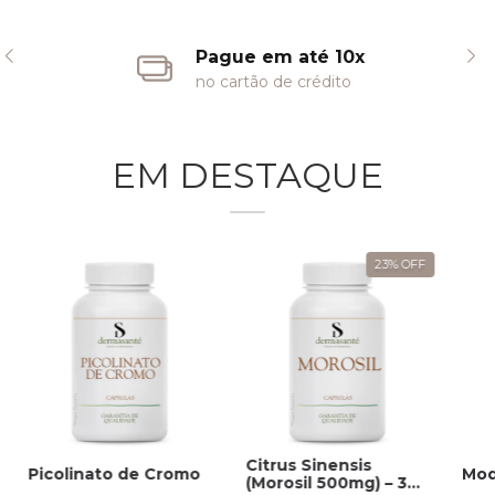
Pague em até 10x
no cartão de crédito
EM DESTAQUE
23
%
OFF
Citrus Sinensis
Picolinato de Cromo
Mod
(Morosil 500mg) – 30