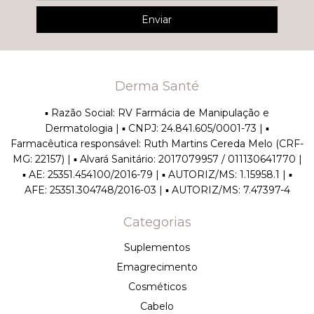
Derma Santé
▪︎ Razão Social: RV Farmácia de Manipulação e
Dermatologia | ▪︎ CNPJ: 24.841.605/0001-73 | ▪︎
Farmacêutica responsável: Ruth Martins Cereda Melo (CRF-
MG: 22157) | ▪︎ Alvará Sanitário: 2017079957 / 011130641770 |
▪︎ AE: 25351.454100/2016-79 | ▪︎ AUTORIZ/MS: 1.15958.1 | ▪︎
AFE: 25351.304748/2016-03 | ▪︎ AUTORIZ/MS: 7.47397-4
Categorias
Suplementos
Emagrecimento
Cosméticos
Cabelo