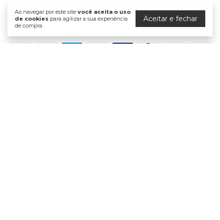
Ao navegar por este site
você aceita o uso
Aceitar e fechar
de cookies
para agilizar a sua experiência
de compra.
Formas de pagamento
Meios de envio
Segurança
Dermasanté