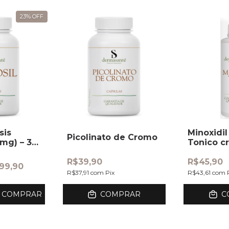
23
%
OFF
sis
Minoxidil
Picolinato de Cromo
0mg) – 30
Tonico c
Capilar
R$39,90
R$45,90
99,90
R$37,91
com
Pix
R$43,61
com
COMPRAR
COMPRAR
C