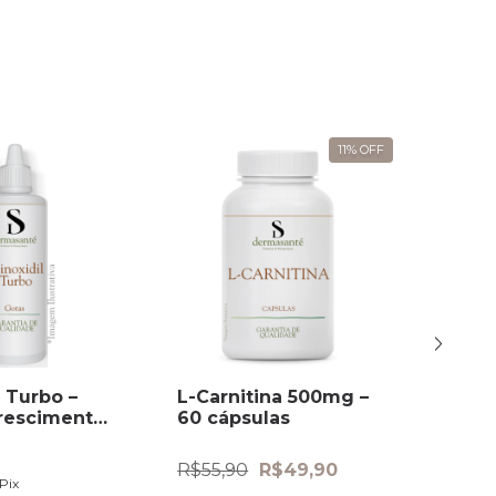
11
%
OFF
l Turbo –
L-Carnitina 500mg –
Orlist
rescimento
60 cápsulas
cápsu
R$55,90
R$49,90
R$49,
Pix