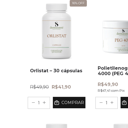
16
%
OFF
Polietilenog
Orlistat – 30 cápsulas
4000 (PEG 4
Pote 250g
R$49,90
R$49,90
R$41,90
R$47,41
com
Pix
COMPRAR