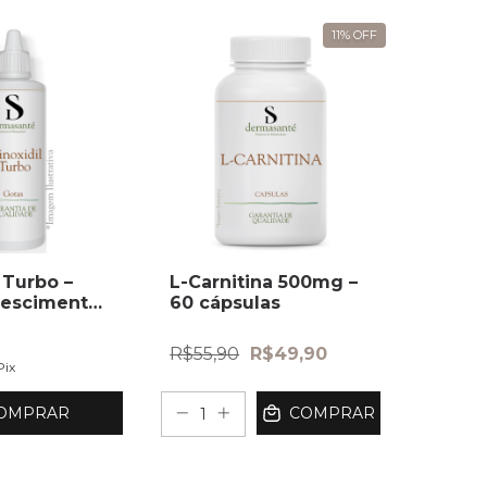
11
%
OFF
 Turbo –
L-Carnitina 500mg –
rescimento
60 cápsulas
R$55,90
R$49,90
Pix
OMPRAR
COMPRAR