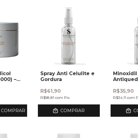
licol
Spray Anti Celulite e
Minoxidi
000) –
Gordura
Antique
R$61,90
R$35,90
R$58,81
com
Pix
R$34,11
com
P
COMPRAR
COMPRAR
C