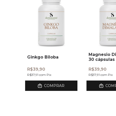
Magnesio Di
Ginkgo Biloba
30 cápsulas
R$39,90
R$39,90
R$37,91
com
Pix
R$37,91
com
Pix
COMPRAR
COM