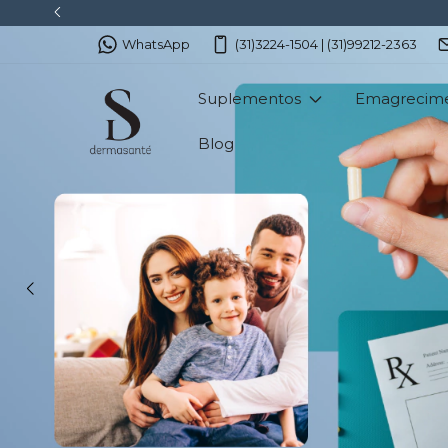
WhatsApp
(31)3224-1504 | (31)99212-2363
Suplementos
Emagrecim
Blog