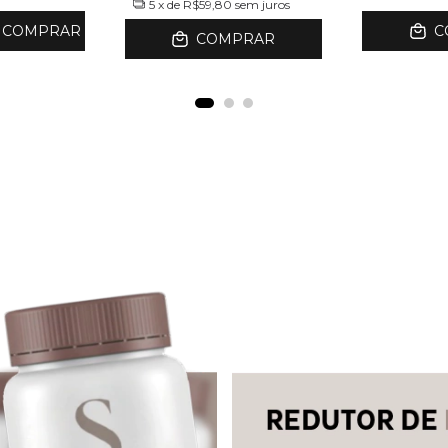
5
x de
R$59,80
sem juros
COMPRAR
C
COMPRAR