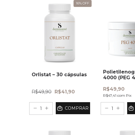
16
%
OFF
Polietilenog
Orlistat – 30 cápsulas
4000 (PEG 4
Pote 250g
R$49,90
R$49,90
R$41,90
R$47,41
com
Pix
COMPRAR