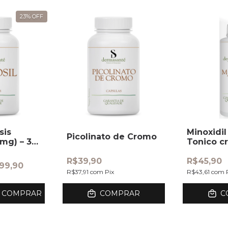
23
%
OFF
sis
Minoxidil
Picolinato de Cromo
0mg) – 30
Tonico c
Capilar
R$39,90
R$45,90
99,90
R$37,91
com
Pix
R$43,61
com
COMPRAR
COMPRAR
C