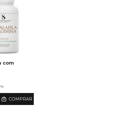
la com
Pix
COMPRAR