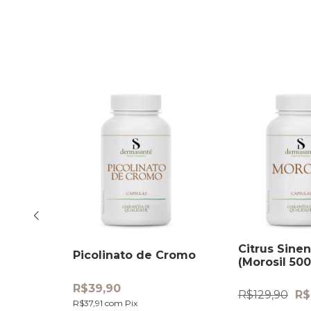
Citrus Sinen
Picolinato de Cromo
(Morosil 50
capsulas
R$39,90
R$129,90
R$
R$37,91
com
Pix