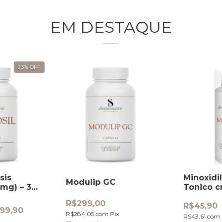
EM DESTAQUE
23
%
OFF
sis
Minoxidi
Modulip GC
0mg) – 30
Tonico c
Capilar
R$299,00
R$45,90
99,90
R$284,05
com
Pix
R$43,61
com