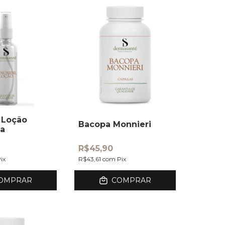
l Loção
Bacopa Monnieri
da
R$45,90
ix
R$43,61
com
Pix
OMPRAR
COMPRAR