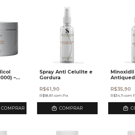
licol
Spray Anti Celulite e
Minoxidi
000) –
Gordura
Antique
R$61,90
R$35,90
R$58,81
com
Pix
R$34,11
com
P
COMPRAR
COMPRAR
C