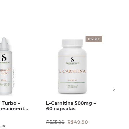
11
%
OFF
l Turbo –
L-Carnitina 500mg –
Orlist
rescimento
60 cápsulas
cápsu
R$55,90
R$49,90
R$49,
Pix