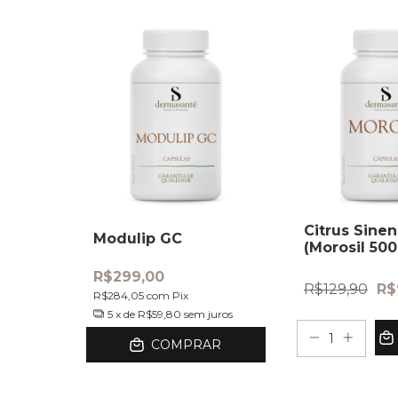
Citrus Sinen
Modulip GC
(Morosil 50
capsulas
R$299,00
R$129,90
R$
R$284,05
com
Pix
5
x de
R$59,80
sem juros
COMPRAR