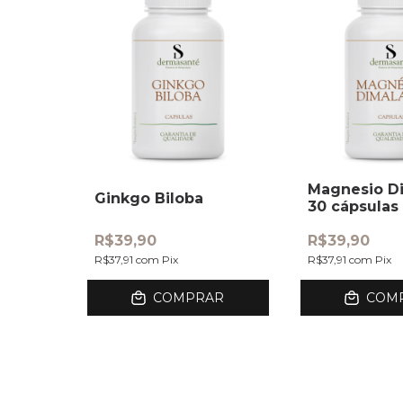
Magnesio Di
Ginkgo Biloba
30 cápsulas
R$39,90
R$39,90
R$37,91
com
Pix
R$37,91
com
Pix
COMPRAR
COM