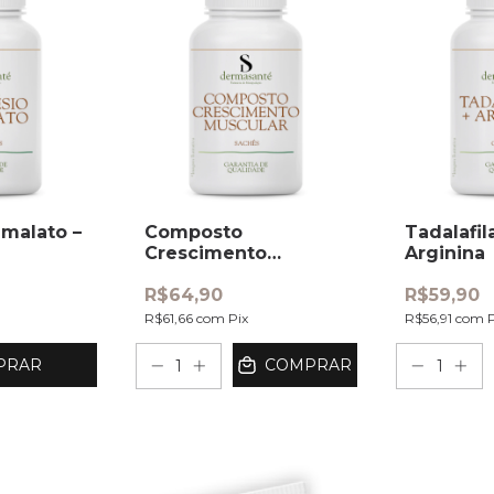
malato –
Composto
Tadalafi
Crescimento
Arginina
Muscular – sachês
R$64,90
R$59,90
R$61,66
com
Pix
R$56,91
com
PRAR
COMPRAR