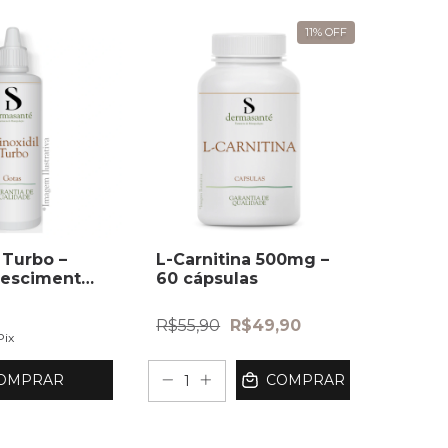
11
%
OFF
 Turbo –
L-Carnitina 500mg –
rescimento
60 cápsulas
R$55,90
R$49,90
Pix
OMPRAR
COMPRAR