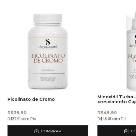
Minoxidil Turbo 
Picolinato de Cromo
crescimento Cap
R$39,90
R$45,90
R$37,91
com
Pix
R$43,61
com
Pix
COMPRAR
C