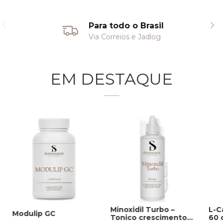
Para todo o Brasil
Via Correios e Jadlog
EM DESTAQUE
Minoxidil Turbo –
L-C
Modulip GC
Tonico crescimento
60 