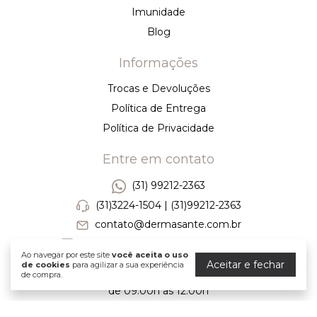
Imunidade
Blog
Informações
Trocas e Devoluções
Política de Entrega
Política de Privacidade
Entre em contato
(31) 99212-2363
(31)3224-1504 | (31)99212-2363
contato@dermasante.com.br
Av. Bernardo Monteiro, 1026 - Santa
Ao navegar por este site
você aceita o uso
Efigênia, Belo Horizonte - MG, 30150-281
Aceitar e fechar
de cookies
para agilizar a sua experiência
de compra.
Seg á Sex de 08:00h as 18:30h | Sábados
de 09:00h as 12:00h