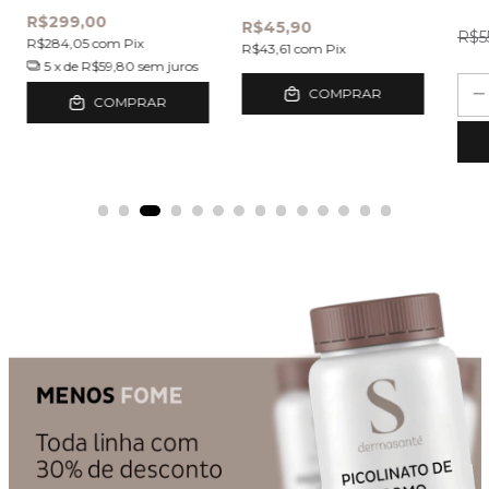
Capilar
R$299,00
R$45,90
R$5
R$284,05
com
Pix
R$43,61
com
Pix
5
x de
R$59,80
sem juros
COMPRAR
COMPRAR