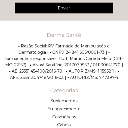
Derma Santé
▪︎ Razão Social: RV Farmácia de Manipulação e
Dermatologia | ▪︎ CNPJ: 24.841.605/0001-73 | ▪︎
Farmacêutica responsável: Ruth Martins Cereda Melo (CRF-
MG: 22157) | ▪︎ Alvará Sanitário: 2017079957 / 011130641770 |
▪︎ AE: 25351.454100/2016-79 | ▪︎ AUTORIZ/MS: 1.15958.1 | ▪︎
AFE: 25351.304748/2016-03 | ▪︎ AUTORIZ/MS: 7.47397-4
Categorias
Suplementos
Emagrecimento
Cosméticos
Cabelo