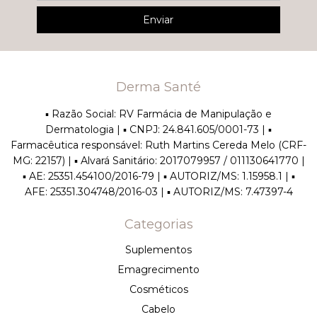
Derma Santé
▪︎ Razão Social: RV Farmácia de Manipulação e
Dermatologia | ▪︎ CNPJ: 24.841.605/0001-73 | ▪︎
Farmacêutica responsável: Ruth Martins Cereda Melo (CRF-
MG: 22157) | ▪︎ Alvará Sanitário: 2017079957 / 011130641770 |
▪︎ AE: 25351.454100/2016-79 | ▪︎ AUTORIZ/MS: 1.15958.1 | ▪︎
AFE: 25351.304748/2016-03 | ▪︎ AUTORIZ/MS: 7.47397-4
Categorias
Suplementos
Emagrecimento
Cosméticos
Cabelo