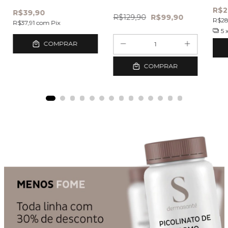
capsulas
R$2
R$39,90
R$129,90
R$99,90
R$2
R$37,91
com
Pix
5
COMPRAR
COMPRAR