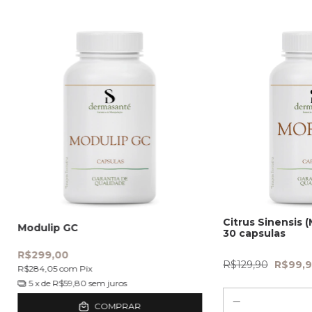
Citrus Sinensis 
Modulip GC
30 capsulas
R$299,00
R$129,90
R$99,
R$284,05
com
Pix
5
x de
R$59,80
sem juros
COMPRAR