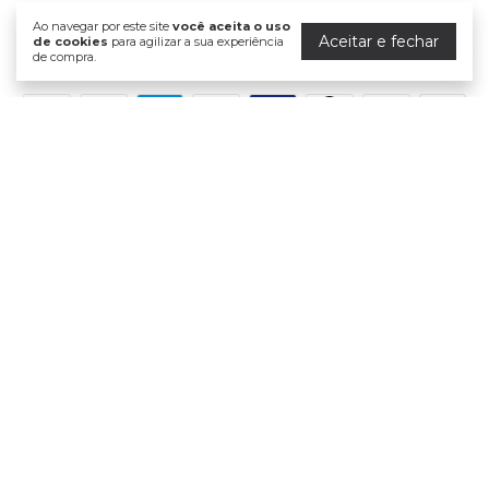
Ao navegar por este site
você aceita o uso
Aceitar e fechar
de cookies
para agilizar a sua experiência
de compra.
Formas de pagamento
Meios de envio
Segurança
Dermasanté