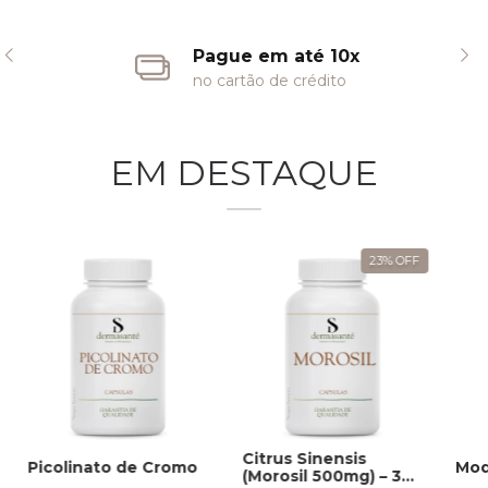
Pague em até 10x
no cartão de crédito
EM DESTAQUE
23
%
OFF
Citrus Sinensis
Picolinato de Cromo
Mod
(Morosil 500mg) – 30