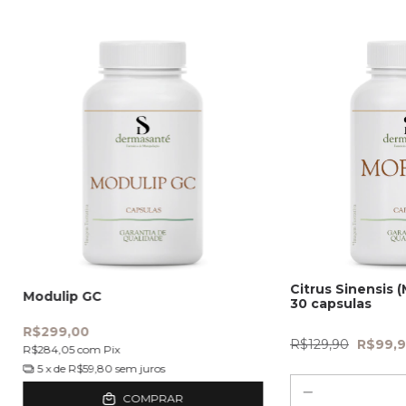
Citrus Sinensis 
Modulip GC
30 capsulas
R$299,00
R$129,90
R$99,
R$284,05
com
Pix
5
x de
R$59,80
sem juros
COMPRAR