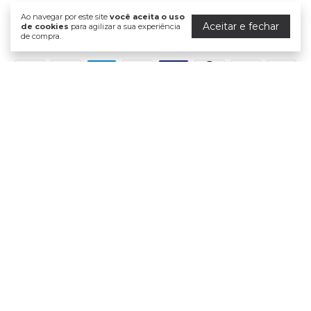
Ao navegar por este site
você aceita o uso
Aceitar e fechar
de cookies
para agilizar a sua experiência
de compra.
Formas de pagamento
Meios de envio
Segurança
Dermasanté