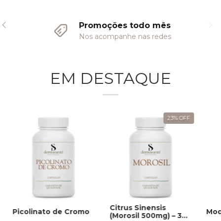
Promoções todo mês
Nos acompanhe nas redes
EM DESTAQUE
23
%
OFF
Citrus Sinensis
Picolinato de Cromo
Mod
(Morosil 500mg) – 30