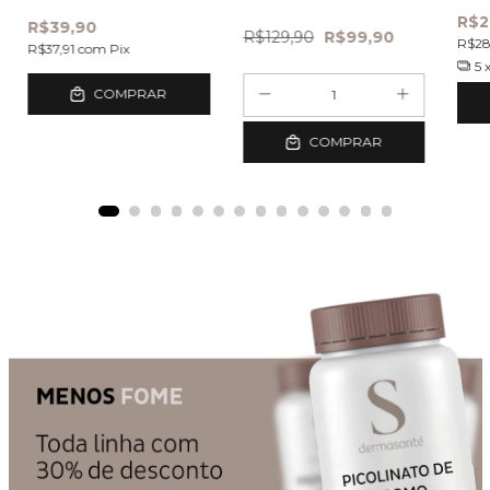
capsulas
R$2
R$39,90
R$129,90
R$99,90
R$2
R$37,91
com
Pix
5
COMPRAR
COMPRAR