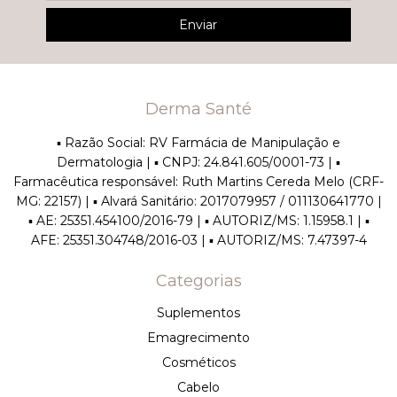
Derma Santé
▪︎ Razão Social: RV Farmácia de Manipulação e
Dermatologia | ▪︎ CNPJ: 24.841.605/0001-73 | ▪︎
Farmacêutica responsável: Ruth Martins Cereda Melo (CRF-
MG: 22157) | ▪︎ Alvará Sanitário: 2017079957 / 011130641770 |
▪︎ AE: 25351.454100/2016-79 | ▪︎ AUTORIZ/MS: 1.15958.1 | ▪︎
AFE: 25351.304748/2016-03 | ▪︎ AUTORIZ/MS: 7.47397-4
Categorias
Suplementos
Emagrecimento
Cosméticos
Cabelo